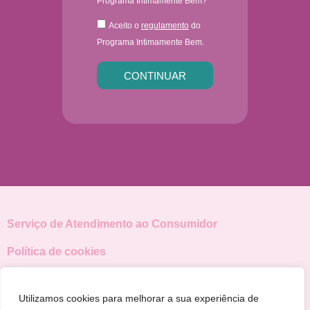
Programa Intimamente Bem?
Aceito o
regulamento
do
Programa Intimamente Bem.
CONTINUAR
Serviço de Atendimento ao Consumidor
Política de cookies
0800 878 9753
sac@theramex.com
Utilizamos cookies para melhorar a sua experiência de
VAG_BR_PT-BR_21835_v1 - Março/2025. Conteúdo destinado aos pacientes com